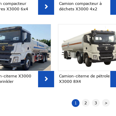
n compacteur
Camion compacteur à

res X3000 6x4
déchets X3000 4x2
n-citerne X3000
Camion-citerne de pétrole

rinkler
X3000 8X4
2
3
1
>