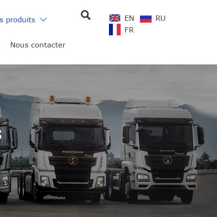

EN
RU
s produits

FR
Nous contacter
s