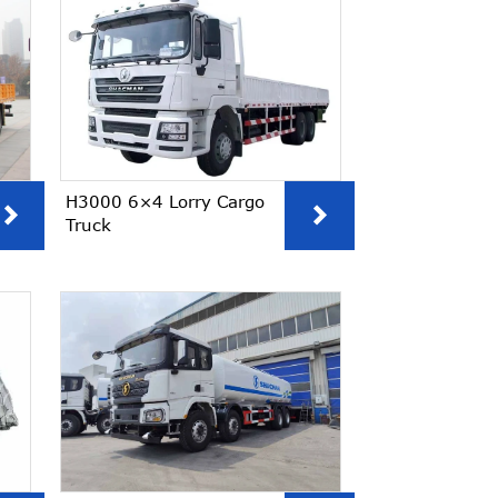
H3000 6×4 Lorry Cargo


Truck