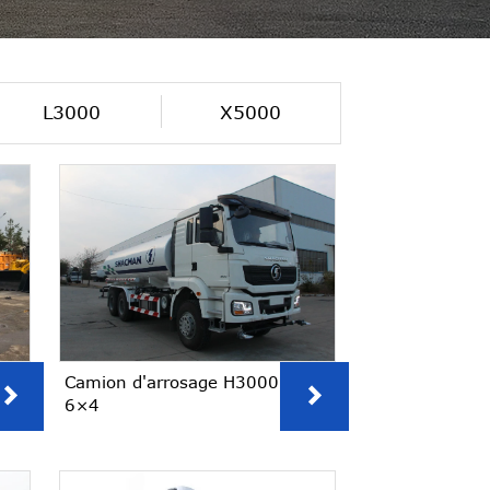
L3000
X5000
Camion d'arrosage H3000


6×4