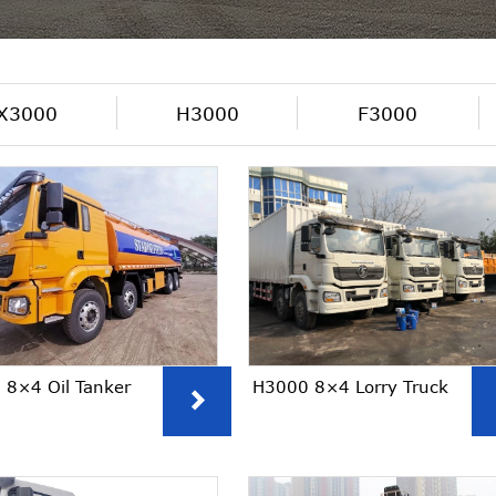
X3000
H3000
F3000
 8×4 Oil Tanker
H3000 8×4 Lorry Truck
