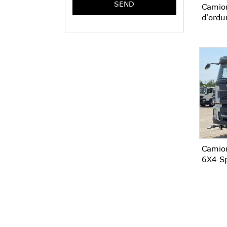
SEND
Camio
d'ordu
Camio
6X4 Sp