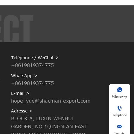
Téléphone / WeChat >
+8619819374775
WhatsApp >
enne basculante
+8619819374775

E-mail >
WhatsApp
hope_yue@shacman-export.com

Adresse >
Téléphone
BLOCK A, LUXIN WENHUI

GARDEN, NO.1QINGNIAN EAST
Courriel