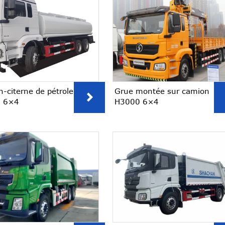
-citerne de pétrole
Grue montée sur camion

 6×4
H3000 6×4