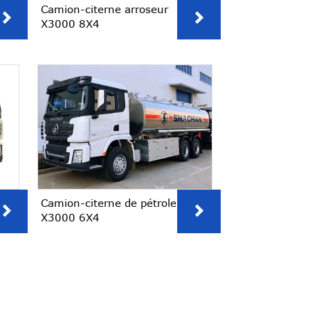
Camion-citerne arroseur


X3000 8X4
Camion-citerne de pétrole


X3000 6X4