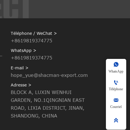
Téléphone / WeChat >
+8619819374775
WhatsApp >
enne basculante
+8619819374775

E-mail >
WhatsApp
hope_yue@shacman-export.com

Adresse >
Téléphone
BLOCK A, LUXIN WENHUI
GARDEN, NO.1QINGNIAN EAST

Courriel
ROAD, LIXIA DISTRICT, JINAN,
SHANDONG, CHINA
