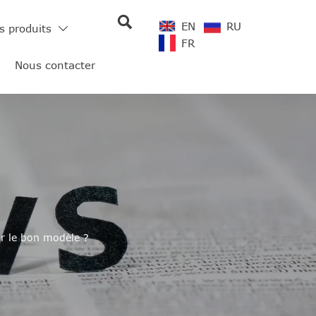

EN
RU
s produits

FR
Nous contacter
 le bon modèle ?