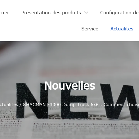
cueil
Présentation des produits
Configuration de

Service
Actualités
Nouvelles
ctualités
/
SHACMAN F3000 Dump Truck 6x6 : Comment choisir