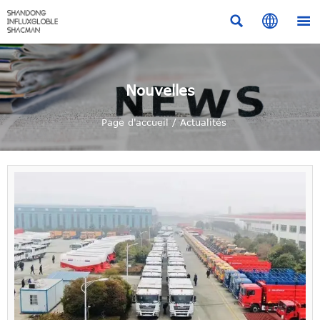



Nouvelles
Page d'accueil
/
Actualités