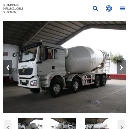



‹
›
‹
›