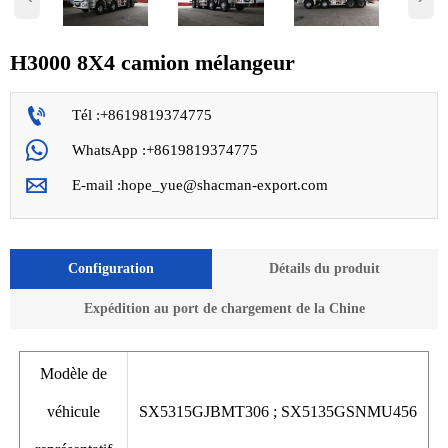
H3000 8X4 camion mélangeur

Tél :+8619819374775

WhatsApp :+8619819374775

E-mail :hope_yue@shacman-export.com
Configuration
Détails du produit
Expédition au port de chargement de la Chine
Modèle de
véhicule
SX5315GJBMT306 ; SX5135GSNMU456