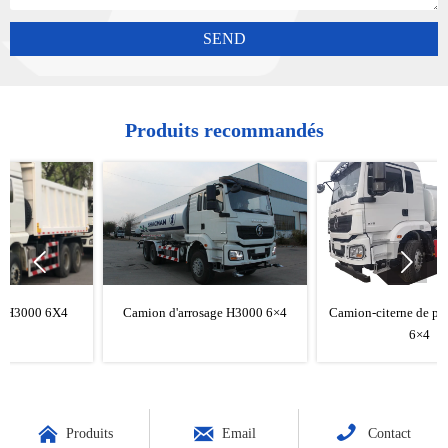
SEND
Produits recommandés


Camion d'arrosage H3000 6×4
Camion-citerne de pétrole H3000
6×4



Produits
Email
Contact