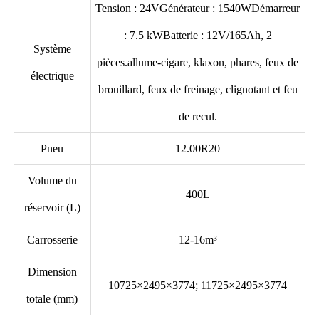
Tension : 24VGénérateur : 1540WDémarreur
: 7.5 kWBatterie : 12V/165Ah, 2
Système
pièces.allume-cigare, klaxon, phares, feux de
électrique
brouillard, feux de freinage, clignotant et feu
de recul.
Pneu
12.00R20
Volume du
400L
réservoir (L)
Carrosserie
12-16m³
Dimension
10725×2495×3774; 11725×2495×3774
totale (mm)