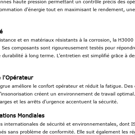
nnes haute pression permettant un contrôle précis des opér
sommation d’énergie tout en maximisant le rendement, une
té
istance et en matériaux résistants à la corrosion, la H3000
iles. Ses composants sont rigoureusement testés pour répon
durabilité à long terme. L’entretien est simplifié grâce à de
e l'Opérateur
grue améliore le confort opérateur et réduit la fatigue. De
t l’insonorisation créent un environnement de travail optim
harges et les arrêts d’urgence accentuent la sécurité.
cations Mondiales
 internationales de sécurité et environnementales, dont I
és sans problème de conformité. Elle suit également les r