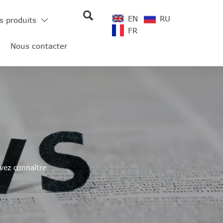

EN
RU
s produits

FR
Nous contacter
vez connaître