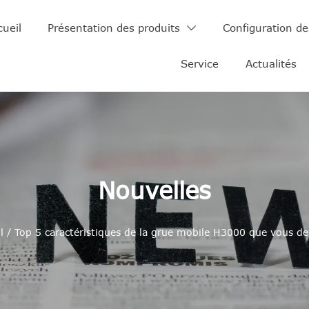
cueil
Présentation des produits
Configuration de

Service
Actualités
Nouvelles
l
/
Top 5 caractéristiques de la grue mobile H3000 que vous de